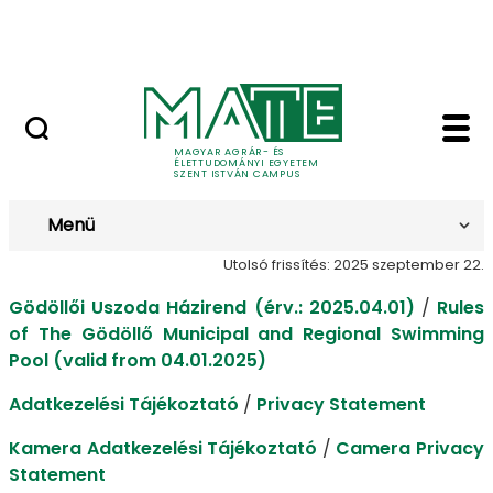
Bérelhető ingatlanok és termek
Ugrás a fő tartalomhoz
MATE Szabadegyetem
Házirend - Szent Ist
Házirend
MAGYAR AGRÁR- ÉS
ÉLETTUDOMÁNYI EGYETEM
SZENT ISTVÁN CAMPUS
Menü
Utolsó frissítés: 2025 szeptember 22.
Gödöllői Uszoda Házirend (érv.: 2025.04.01)
/
Rules
of The Gödöllő Municipal and Regional Swimming
Pool (valid from 04.01.2025)
Adatkezelési Tájékoztató
/
Privacy Statement
Kamera Adatkezelési Tájékoztató
/
Camera Privacy
Statement