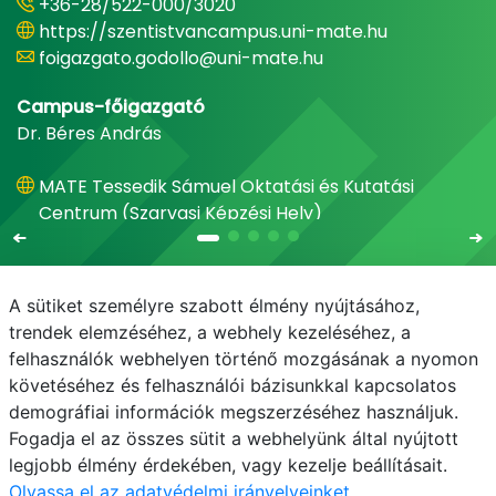
+36-28/522-000/3020
https://szentistvancampus.uni-mate.hu
foigazgato.godollo@uni-mate.hu
Campus-főigazgató
Dr. Béres András
MATE Tessedik Sámuel Oktatási és Kutatási
Centrum (Szarvasi Képzési Hely)
A sütiket személyre szabott élmény nyújtásához,
trendek elemzéséhez, a webhely kezeléséhez, a
felhasználók webhelyen történő mozgásának a nyomon
E-mail
Telefonkönyv
NEPTUN
E-learning
követéséhez és felhasználói bázisunkkal kapcsolatos
demográfiai információk megszerzéséhez használjuk.
Adatvédelem
Fogadja el az összes sütit a webhelyünk által nyújtott
legjobb élmény érdekében, vagy kezelje beállításait.
Olvassa el az adatvédelmi irányelveinket