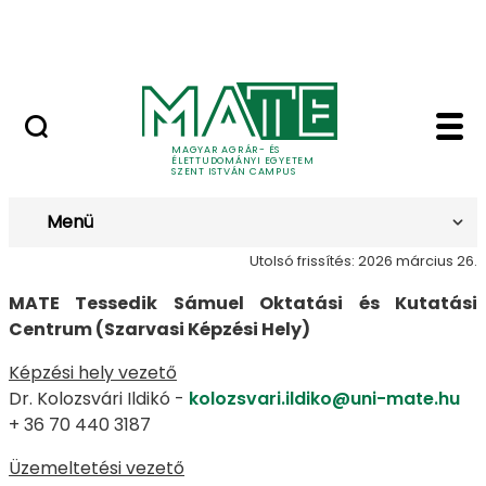
Bérelhető ingatlanok és termek
Ugrás a fő tartalomhoz
MATE Szabadegyetem
Kapcsolat - Szent Is
Kapcsolat
MAGYAR AGRÁR- ÉS
ÉLETTUDOMÁNYI EGYETEM
SZENT ISTVÁN CAMPUS
Menü
Utolsó frissítés: 2026 március 26.
MATE Tessedik Sámuel Oktatási és Kutatási
Centrum (Szarvasi Képzési Hely)
Képzési hely vezető
Dr. Kolozsvári Ildikó -
kolozsvari.ildiko@uni-mate.hu
+ 36 70 440 3187
Üzemeltetési vezető