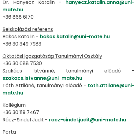
Dr. Hanyecz Katalin -
hanyecz.katalin.anna@uni-
mate.hu
+36 868 6170
Beiskolázási referens
Bakos Katalin -
bakos.katalin@uni-mate.hu
+36 30 349 7983
Oktatási Igazgatóság Tanulmányi Osztály
+36 30 688 7530
Szakács Istvánné, tanulmányi előadó -
szakacs.istvanne@uni-mate.hu
Tóth Attiláné, tanulmányi előadó -
toth.attilane@uni-
mate.hu
Kollégium
+36 30 119 7467
Rácz-Sindel Judit -
racz-sindel.judit@uni-mate.hu
Porta