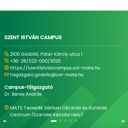
SZENT ISTVÁN CAMPUS
2100 Gödöllő, Páter Károly utca 1.
+36-28/522-000/3020
https://szentistvancampus.uni-mate.hu
foigazgato.godollo@uni-mate.hu
Campus-főigazgató
Dr. Béres András
MATE Tessedik Sámuel Oktatási és Kutatási
Centrum (Szarvasi Képzési Hely)