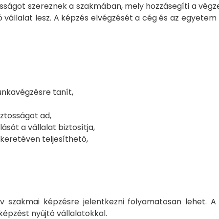
osságot szereznek a szakmában, mely hozzásegíti a végz
 vállalat lesz. A képzés elvégzését a cég és az egyetem 
unkavégzésre tanít,
ztosságot ad,
át a vállalat biztosítja,
keretéven teljesíthető,
 szakmai képzésre jelentkezni folyamatosan lehet. A
épzést nyújtó vállalatokkal.