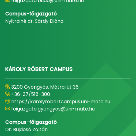
foigazgato.buda@uni-mate.hu
Campus-főigazgató
Nyitrainé dr. Sárdy Diána
KÁROLY RÓBERT CAMPUS
3200 Gyöngyös, Mátrai út 36.
+36-37/518-300
https://karolyrobertcampus.uni-mate.hu
foigazgato.gyongyos@uni-mate.hu
Campus-főigazgató
Dr. Bujdosó Zoltán