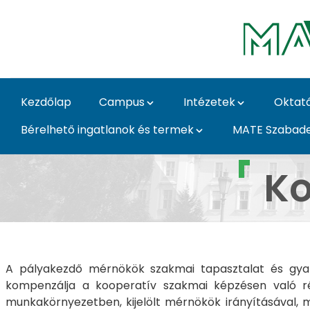
Ugrás a fő tartalomhoz
Kezdőlap
Campus
Intézetek
Oktat
Bérelhető ingatlanok és termek
MATE Szabad
Kooperatív képzések 
Ko
A pályakezdő mérnökök szakmai tapasztalat és gyako
kompenzálja a kooperatív szakmai képzésen való ré
munkakörnyezetben, kijelölt mérnökök irányításával, m