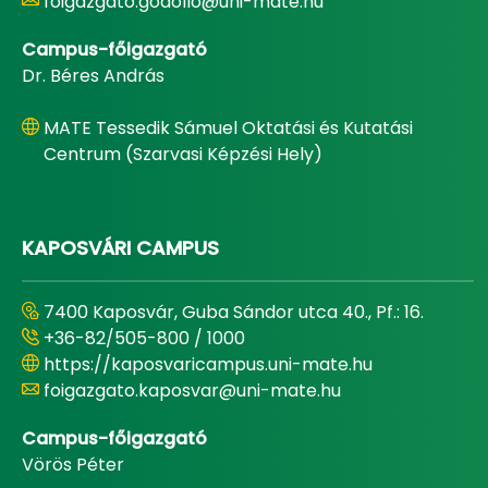
foigazgato.godollo@uni-mate.hu
Campus-főigazgató
Dr. Béres András
MATE Tessedik Sámuel Oktatási és Kutatási
Centrum (Szarvasi Képzési Hely)
KAPOSVÁRI CAMPUS
7400 Kaposvár, Guba Sándor utca 40., Pf.: 16.
+36-82/505-800 / 1000
https://kaposvaricampus.uni-mate.hu
foigazgato.kaposvar@uni-mate.hu
Campus-főigazgató
Vörös Péter