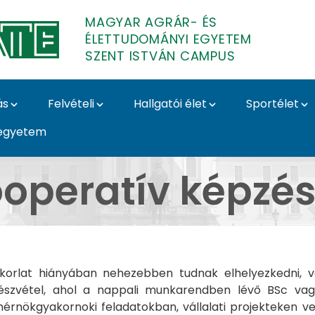
MAGYAR AGRÁR- ÉS
ÉLETTUDOMÁNYI EGYETEM
SZENT ISTVÁN CAMPUS
ás
Felvételi
Hallgatói élet
Sportélet
egyetem
- Szent István Campus
operatív képzé
rlat hiányában nehezebben tudnak elhelyezkedni, vag
szvétel, ahol a nappali munkarendben lévő BSc vagy 
érnökgyakornoki feladatokban, vállalati projekteken ves