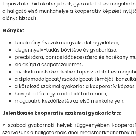
tapasztalat birtokába jutnak, gyakorlatot és magabizt
a hallgató első munkahelye a kooperatív képzést nyújtó
előnyt biztosít.
Előnyök:
tanulmány és szakmai gyakorlat egyidőben,
idegennyelv-tudás bővítése és gyakorlása,
precizitásra, pontos időbeosztásra és hatékony m
kialakítja a csapatszellemet,
a valódi munkakezdéshez tapasztalatot és magabi
a diplomadolgozat/szakdolgozat témáját, konzultálás
a kötelező szakmai gyakorlat a kooperatív képzés 
havi juttatás a gyakorlat időtartamára,
magasabb kezdőfizetés az első munkahelyen.
Jelentkezés kooperatív szakmai gyakorlatra:
A szabad gyakornoki helyek függvényében kooperatív
szervezünk a hallgatóknak, ahol megismerkedhetnek a k