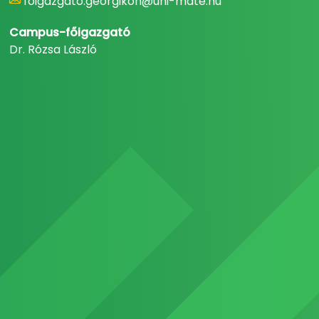
foigazgato.georgikon@uni-mate.hu
Campus-főigazgató
Dr. Rózsa László