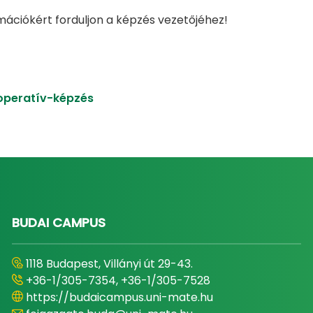
mációkért forduljon a képzés vezetőjéhez!
operatív-képzés
BUDAI CAMPUS
1118 Budapest, Villányi út 29-43.
+36-1/305-7354, +36-1/305-7528
https://budaicampus.uni-mate.hu