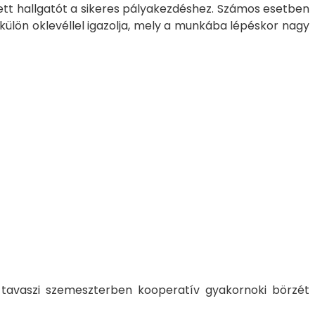
ett hallgatót a sikeres pályakezdéshez. Számos esetben
külön oklevéllel igazolja, mely a munkába lépéskor nagy
 tavaszi szemeszterben kooperatív gyakornoki börzét