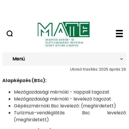
Bérelhető ingatlanok és termek
Ugrás a fő tartalomhoz
MATE Szabadegyetem
Képzéseink - Szent I
Képzéseink
MAGYAR AGRÁR- ÉS
ÉLETTUDOMÁNYI EGYETEM
SZENT ISTVÁN CAMPUS
Menü
Utolsó frissítés: 2025 április 29.
Alapképzés (BSc):
Mezőgazdasági mérnöki - nappali tagozat
Mezőgazdasági mérnöki - levelező tagozat
Gépészmérnöki Bsc levelező: (meghirdetett)
Turizmus-vendéglátás Bsc levelező:
(meghirdetett)