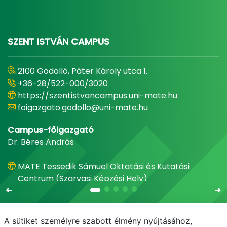
SZENT ISTVÁN CAMPUS
2100 Gödöllő, Páter Károly utca 1.
+36-28/522-000/3020
https://szentistvancampus.uni-mate.hu
foigazgato.godollo@uni-mate.hu
Campus-főigazgató
Dr. Béres András
MATE Tessedik Sámuel Oktatási és Kutatási
Centrum (Szarvasi Képzési Hely)
A sütiket személyre szabott élmény nyújtásához,