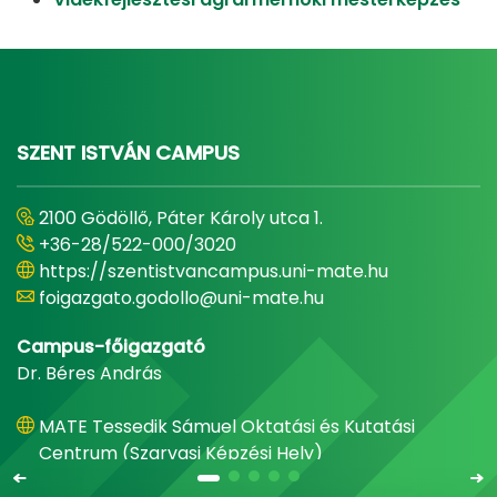
SZENT ISTVÁN CAMPUS
2100 Gödöllő, Páter Károly utca 1.
+36-28/522-000/3020
https://szentistvancampus.uni-mate.hu
foigazgato.godollo@uni-mate.hu
Campus-főigazgató
Dr. Béres András
MATE Tessedik Sámuel Oktatási és Kutatási
Centrum (Szarvasi Képzési Hely)