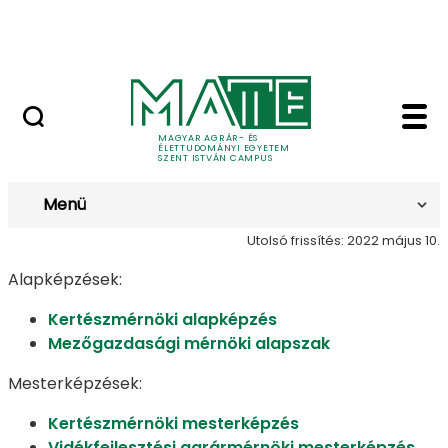
Bérelhető ingatlanok és termek
Ugrás a fő tartalomhoz
MATE Szabadegyetem
Zenta - Szent István
Zenta
MAGYAR AGRÁR- ÉS
ÉLETTUDOMÁNYI EGYETEM
SZENT ISTVÁN CAMPUS
Menü
Utolsó frissítés: 2022 május 10.
Alapképzések:
Kertészmérnöki alapképzés
Mezőgazdasági mérnöki alapszak
Mesterképzések:
Kertészmérnöki mesterképzés
Vidékfejlesztési agrármérnöki mesterképzés