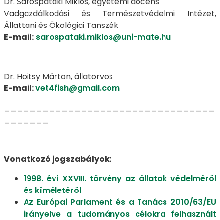
Dr. Sárospataki Miklós, egyetemi docens
Vadgazdálkodási és Természetvédelmi Intézet,
Állattani és Ökológiai Tanszék
E-mail:
sarospataki.miklos@uni-mate.hu
Dr. Hoitsy Márton, állatorvos
E-mail:
vet4fish@gmail.com
_________________________________
_______
Vonatkozó jogszabályok:
1998. évi XXVIII. törvény az állatok védelméről
és kíméletéről
Az Európai Parlament és a Tanács 2010/63/EU
irányelve a tudományos célokra felhasznált