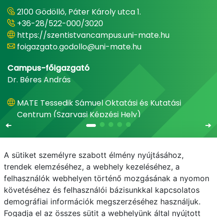
2100 Gödöllő, Páter Károly utca 1.
+36-28/522-000/3020
https://szentistvancampus.uni-mate.hu
foigazgato.godollo@uni-mate.hu
Campus-főigazgató
Dr. Béres András
MATE Tessedik Sámuel Oktatási és Kutatási
Centrum (Szarvasi Képzési Hely)
A sütiket személyre szabott élmény nyújtásához,
trendek elemzéséhez, a webhely kezeléséhez, a
felhasználók webhelyen történő mozgásának a nyomon
E-mail
Telefonkönyv
NEPTUN
E-learning
követéséhez és felhasználói bázisunkkal kapcsolatos
demográfiai információk megszerzéséhez használjuk.
Adatvédelem
Fogadja el az összes sütit a webhelyünk által nyújtott