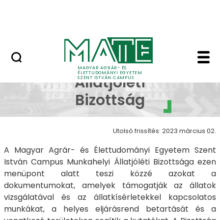
Bérelhető ingatlanok és termek
Ugrás a fő tartalomhoz
MATE Szabadegyetem
Munkahelyi Állatjólét
Munkahelyi
MAGYAR AGRÁR- ÉS
ÉLETTUDOMÁNYI EGYETEM
Állatjóléti
SZENT ISTVÁN CAMPUS
Bizottság
Utolsó frissítés: 2023 március 02.
A Magyar Agrár- és Élettudományi Egyetem Szent
István Campus Munkahelyi Állatjóléti Bizottsága ezen
menüpont alatt teszi közzé azokat a
dokumentumokat, amelyek támogatják az állatok
vizsgálatával és az állatkísérletekkel kapcsolatos
munkákat, a helyes eljárásrend betartását és a