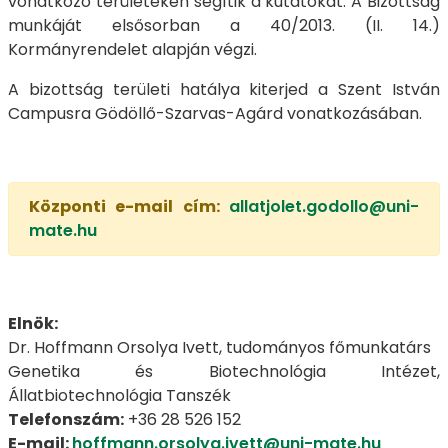
vonatkozó területeken segítik a kutatókat. A Bizottság
munkáját elsősorban a 40/2013. (II. 14.)
Kormányrendelet alapján végzi.
A bizottság területi hatálya kiterjed a Szent István
Campusra Gödöllő-Szarvas-Agárd vonatkozásában.
Központi e-mail cím:
allatjolet.godollo@uni-
mate.hu
Elnök:
Dr. Hoffmann Orsolya Ivett, tudományos főmunkatárs
Genetika és Biotechnológia Intézet,
Állatbiotechnológia Tanszék
Telefonszám:
+36 28 526 152
E-mail:
hoffmann.orsolya.ivett@uni-mate.hu