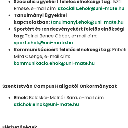
Szociális ügyekért felelős elnökségi tag:
Isztl
Emese, e-mail cím:
szocialis.ehok@uni-mate.hu
Tanulmányi ügyekkel
kapcsolatban:
tanulmanyi.ehok@uni-mate.hu
Sportért és rendezvényekért felelős elnökségi
tag:
Tolnai Bence Gábor, e-mail cím:
sport.ehok@uni-mate.hu
Kommunikációért felelős elnökségi tag:
Pribeli
Míra Csenge, e-mail cím:
kommunikacio.ehok@uni-mate.hu
Szent István Campus Hallgatói Önkormányzat
Elnök:
Bölcskei-Molnár Sára, e-mail cím:
szichok.elnok@uni-mate.hu
Elérhetőségek