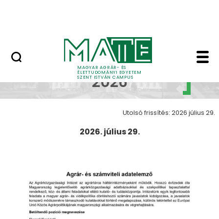
Bérelhető ingatlanok és termek
Ugrás a fő tartalomhoz
MATE Szabadegyetem
Álláslehetőségek 202
Álláslehetőségek
MAGYAR AGRÁR- ÉS
ÉLETTUDOMÁNYI EGYETEM
2026
SZENT ISTVÁN CAMPUS
Utolsó frissítés: 2026 július 29.
2026. július 29.