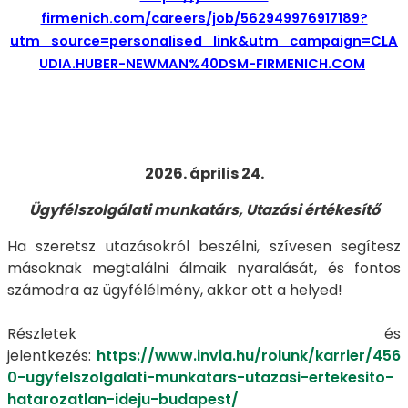
firmenich.com/careers/job/562949976917189?
utm_source=personalised_link&utm_campaign=CLA
UDIA.HUBER-NEWMAN%40DSM-FIRMENICH.COM
2026. április 24.
Ügyfélszolgálati munkatárs, Utazási értékesítő
Ha szeretsz utazásokról beszélni, szívesen segítesz
másoknak megtalálni álmaik nyaralását, és fontos
számodra az ügyfélélmény, akkor ott a helyed!
Részletek és
jelentkezés:
https://www.invia.hu/rolunk/karrier/456
0-ugyfelszolgalati-munkatars-utazasi-ertekesito-
hatarozatlan-ideju-budapest/