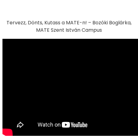
Tervezz, Dönts, Kutass a MATE-n! – Bozóki Boglárka,
MATE Szent István Campus