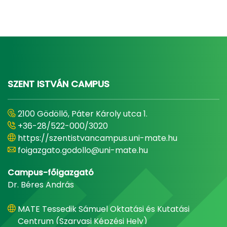
SZENT ISTVÁN CAMPUS
2100 Gödöllő, Páter Károly utca 1.
+36-28/522-000/3020
https://szentistvancampus.uni-mate.hu
foigazgato.godollo@uni-mate.hu
Campus-főigazgató
Dr. Béres András
MATE Tessedik Sámuel Oktatási és Kutatási
Centrum (Szarvasi Képzési Hely)