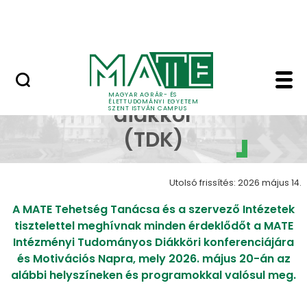
Bérelhető ingatlanok és termek
Ugrás a fő tartalomhoz
MATE Szabadegyetem
Tudományos diákkör (
Tudományos
MAGYAR AGRÁR- ÉS
ÉLETTUDOMÁNYI EGYETEM
diákkör
SZENT ISTVÁN CAMPUS
(TDK)
Utolsó frissítés: 2026 május 14.
A MATE Tehetség Tanácsa és a szervező Intézetek
tisztelettel meghívnak minden érdeklődőt a MATE
Intézményi Tudományos Diákköri konferenciájára
és Motivációs Napra, mely 2026. május 20-án az
alábbi helyszíneken és programokkal valósul meg.