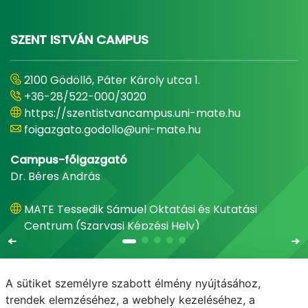
SZENT ISTVÁN CAMPUS
2100 Gödöllő, Páter Károly utca 1.
+36-28/522-000/3020
https://szentistvancampus.uni-mate.hu
foigazgato.godollo@uni-mate.hu
Campus-főigazgató
Dr. Béres András
MATE Tessedik Sámuel Oktatási és Kutatási
Centrum (Szarvasi Képzési Hely)
A sütiket személyre szabott élmény nyújtásához,
trendek elemzéséhez, a webhely kezeléséhez, a