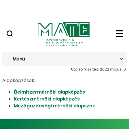
Bérelhető ingatlanok és termek
Ugrás a fő tartalomhoz
MATE Szabadegyetem
Beregszász - Szent I
Beregszász
MAGYAR AGRÁR- ÉS
ÉLETTUDOMÁNYI EGYETEM
SZENT ISTVÁN CAMPUS
Menü
Utolsó frissítés: 2022 május 10.
Alapképzések:
Élelmiszermérnöki alapképzés
Kertészmérnöki alapképzés
Mezőgazdasági mérnöki alapszak