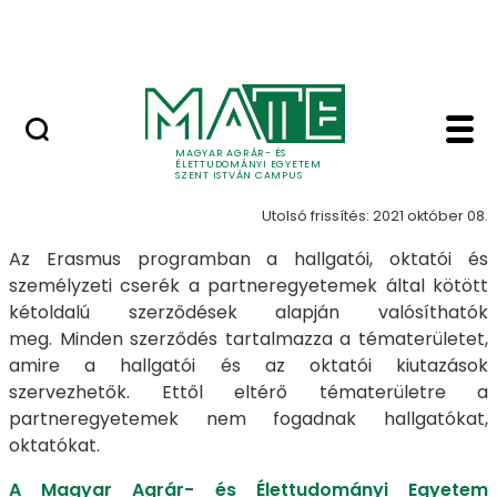
Bérelhető ingatlanok és termek
Ugrás a fő tartalomhoz
MATE Szabadegyetem
Partneregyetemek - 
Partneregyetemek
MAGYAR AGRÁR- ÉS
ÉLETTUDOMÁNYI EGYETEM
SZENT ISTVÁN CAMPUS
Utolsó frissítés: 2021 október 08.
Az Erasmus programban a hallgatói, oktatói és
személyzeti cserék a partneregyetemek által kötött
kétoldalú szerződések alapján valósíthatók
meg. Minden szerződés tartalmazza a tématerületet,
amire a hallgatói és az oktatói kiutazások
szervezhetők. Ettől eltérő tématerületre a
partneregyetemek nem fogadnak hallgatókat,
oktatókat.
A Magyar Agrár- és Élettudományi Egyetem