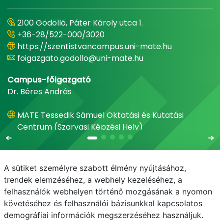
2100 Gödöllő, Páter Károly utca 1.
+36-28/522-000/3020
https://szentistvancampus.uni-mate.hu
foigazgato.godollo@uni-mate.hu
Campus-főigazgató
Dr. Béres András
MATE Tessedik Sámuel Oktatási és Kutatási
Centrum (Szarvasi Képzési Hely)
A sütiket személyre szabott élmény nyújtásához,
trendek elemzéséhez, a webhely kezeléséhez, a
felhasználók webhelyen történő mozgásának a nyomon
E-mail
Telefonkönyv
NEPTUN
E-learning
követéséhez és felhasználói bázisunkkal kapcsolatos
demográfiai információk megszerzéséhez használjuk.
Adatvédelem