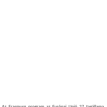
Az Erasmus+
program az Európai Unió 27 tagállama,