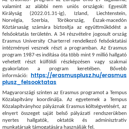
valamint az alábbi nem uniós országok: Egyesült
Királyság (2022.01.31-ig), Izland, Liechtenstein,
Norvégia, Szerbia, Törökország, Észak-macedón
Köztársaság számára biztosítja az együttműködést a
felsőoktatás területén. A 34 részvételre jogosult ország
Erasmus University Charterrel rendelkező felsőoktatási
intézményei vesznek részt a programban. Az Erasmus
program 1987-es indítása óta több mint 9 millió hallgató
vehetett részt külföldi részképzésen vagy szakmai
gyakorlaton a program keretében. Bővebb
https://erasmusplusz.hu/erasmus
információ:
plusz_felsooktatas
Magyarországi szinten az Erasmus programot a Tempus
Közalapítvány koordinálja. Az egyetemek a Tempus
Közalapítványhoz pályáznak Erasmus költségvetésért, az
elnyert összeget saját belső pályázati rendszerükben
nyertes hallgatók, oktatók és adminisztratív
munkatársak támogatására használják fel.