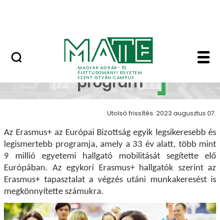
Bérelhető ingatlanok és termek
Ugrás a fő tartalomhoz
MATE Szabadegyetem
Erasmus+ program - 
Erasmus+
MAGYAR AGRÁR- ÉS
ÉLETTUDOMÁNYI EGYETEM
program
SZENT ISTVÁN CAMPUS
Utolsó frissítés: 2023 augusztus 07.
Az Erasmus+ az Európai Bizottság egyik legsikeresebb és
legismertebb programja, amely a 33 év alatt, több mint
9 millió egyetemi hallgató mobilitását segítette elő
Európában. Az egykori Erasmus+ hallgatók szerint az
Erasmus+ tapasztalat a végzés utáni munkakeresést is
megkönnyítette számukra.