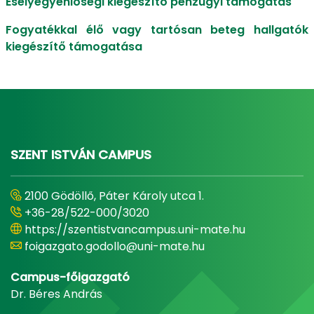
Esélyegyenlőségi kiegészítő pénzügyi támogatás
Fogyatékkal élő vagy tartósan beteg hallgatók
kiegészítő támogatása
SZENT ISTVÁN CAMPUS
2100 Gödöllő, Páter Károly utca 1.
+36-28/522-000/3020
https://szentistvancampus.uni-mate.hu
foigazgato.godollo@uni-mate.hu
Campus-főigazgató
Dr. Béres András