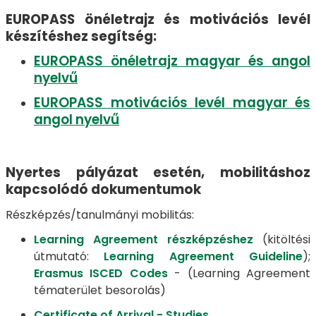
EUROPASS önéletrajz és motivációs levél
készítéshez segítség:
EUROPASS önéletrajz magyar és angol
nyelvű
EUROPASS motivációs levél magyar és
angol nyelvű
Nyertes pályázat esetén, mobilitáshoz
kapcsolódó dokumentumok
Részképzés/tanulmányi mobilitás:
Learning Agreement részképzéshez
(kitöltési
útmutató:
Learning Agreement Guideline
);
Erasmus ISCED Codes
- (Learning Agreement
tématerület besorolás)
Certificate of Arrival - Studies