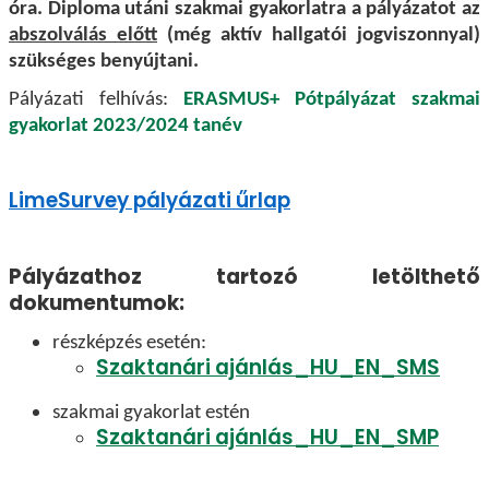
óra. Diploma utáni szakmai gyakorlatra a pályázatot az
abszolválás előtt
(még aktív hallgatói jogviszonnyal)
szükséges benyújtani.
Pályázati felhívás:
ERASMUS+ Pótpályázat szakmai
gyakorlat 2023/2024 tanév
LimeSurvey pályázati űrlap
Pályázathoz tartozó letölthető
dokumentumok:
részképzés esetén:
Szaktanári ajánlás_HU_EN_SMS
szakmai gyakorlat estén
Szaktanári ajánlás_HU_EN_SMP