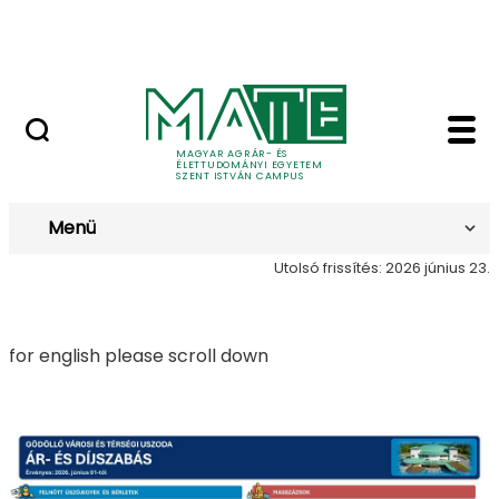
Bérelhető ingatlanok és termek
Ugrás a fő tartalomhoz
MATE Szabadegyetem
Árak - Szent István 
Árak
MAGYAR AGRÁR- ÉS
ÉLETTUDOMÁNYI EGYETEM
SZENT ISTVÁN CAMPUS
Menü
Utolsó frissítés: 2026 június 23.
for english please scroll down