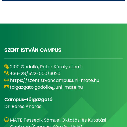
SZENT ISTVÁN CAMPUS
2100 Gödöllő, Páter Károly utca 1.
+36-28/522-000/3020
https://szentistvancampus.uni-mate.hu
foigazgato.godollo@uni-mate.hu
Campus-főigazgató
Dr. Béres András
MATE Tessedik Sámuel Oktatási és Kutatási
Centrum (Szarvasi Képzési Hely)