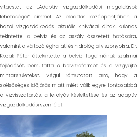
vitaestet az „Adaptív vízgazdálkodási megoldások
lehetőségei” címmel. Az előadás középpontjában a
hazai vízgazdálkodás aktuális kihívásai álltak, különös
tekintettel a belvíz és az aszály összetett hatásaira,
valamint a változó éghajlati és hidrológiai viszonyokra. Dr.
Kozák Péter áttekintette a belvíz fogalmának szakmai
fejlődését, bemutatta a belvízreformot és a vízgyűjtő
mintaterületeket. Végül rámutatott arra, hogy a
szélsőséges időjárás miatt miért válik egyre fontosabbá
a vízvisszatartás, a lefolyás késleltetése és az adaptív
vízgazdálkodási szemlélet.