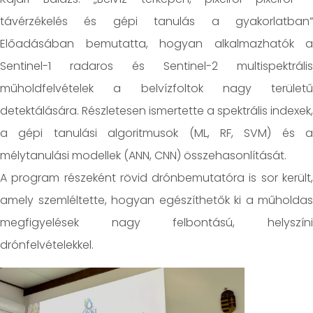
távérzékelés és gépi tanulás a gyakorlatban”
Előadásában bemutatta, hogyan alkalmazhatók a
Sentinel-1 radaros és Sentinel-2 multispektrális
műholdfelvételek a belvízfoltok nagy területű
detektálására. Részletesen ismertette a spektrális indexek,
a gépi tanulási algoritmusok (ML, RF, SVM) és a
mélytanulási modellek (ANN, CNN) összehasonlítását.
A program részeként rövid drónbemutatóra is sor került,
amely szemléltette, hogyan egészíthetők ki a műholdas
megfigyelések nagy felbontású, helyszíni
drónfelvételekkel.