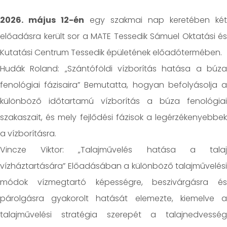
2026. május 12-én
egy szakmai nap keretében két
előadásra került sor a MATE Tessedik Sámuel Oktatási és
Kutatási Centrum Tessedik épületének előadótermében.
Hudák Roland: „Szántóföldi vízborítás hatása a búza
fenológiai fázisaira” Bemutatta, hogyan befolyásolja a
különböző időtartamú vízborítás a búza fenológiai
szakaszait, és mely fejlődési fázisok a legérzékenyebbek
a vízborításra.
Vincze Viktor: „Talajművelés hatása a talaj
vízháztartására” Előadásában a különböző talajművelési
módok vízmegtartó képességre, beszivárgásra és
párolgásra gyakorolt hatását elemezte, kiemelve a
talajművelési stratégia szerepét a talajnedvesség