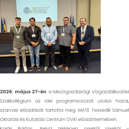
2026. május 27-én
a Mezőgazdasági Vízgazdálkodás
Szakkollégium az idei programsorozat utolsó hazai,
szarvasi előadását tartotta meg. MATE Tessedik Sámuel
Oktatási és Kutatási Centrum ÖVKI előadótermében.
Kajári Balázs: „Belvíz térképen, pixelről pixelről –