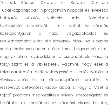
Tessedik Sámuel Oktatási és Kutatási Centrum
Tudásközpontjában. A programon nappalis és levelezős
hallgatók, oktatók, valamint online formában
középiskolás érdeklődők is részt vettek. Az előadás
középpontjában a hazai vízgazdálkodás és
területhasználat előtt álló kihívások álltak. Az előadás
során részletesen bemutatásra került, hogyan változott
meg az elmúlt évtizedekben a csapadék eloszlása, a
talajvízszint és a vízkészletek, valamint, hogy ezek a
folyamatok miért teszik szükségessé a szemléletváltást a
vízvisszatartás és a klímaadaptáció területén. A
résztvevők betekintést kaptak abba is, hogy a "Vizet a
tájba" program megközelítése milyen lehetőségeket és
korlátokat rejt magában. Az előadást vitaest követte,