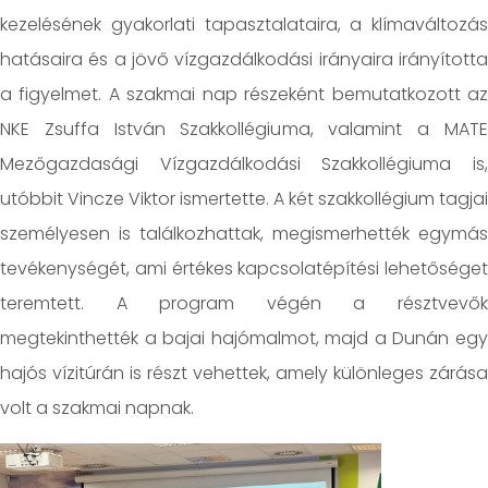
kezelésének gyakorlati tapasztalataira, a klímaváltozás
hatásaira és a jövő vízgazdálkodási irányaira irányította
a figyelmet. A szakmai nap részeként bemutatkozott az
NKE Zsuffa István Szakkollégiuma, valamint a MATE
Mezőgazdasági Vízgazdálkodási Szakkollégiuma is,
utóbbit Vincze Viktor ismertette. A két szakkollégium tagjai
személyesen is találkozhattak, megismerhették egymás
tevékenységét, ami értékes kapcsolatépítési lehetőséget
teremtett. A program végén a résztvevők
megtekinthették a bajai hajómalmot, majd a Dunán egy
hajós vízitúrán is részt vehettek, amely különleges zárása
volt a szakmai napnak.