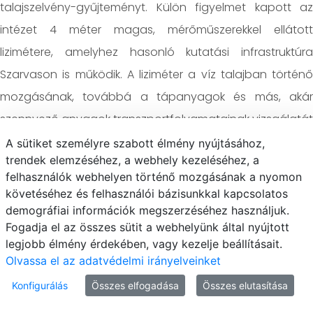
talajszelvény-gyűjteményt. Külön figyelmet kapott az
intézet 4 méter magas, mérőműszerekkel ellátott
lizimétere, amelyhez hasonló kutatási infrastruktúra
Szarvason is működik. A liziméter a víz talajban történő
mozgásának, továbbá a tápanyagok és más, akár
szennyező anyagok transzportfolyamatainak vizsgálatát
szolgálja.
A sütiket személyre szabott élmény nyújtásához,
trendek elemzéséhez, a webhely kezeléséhez, a
A szakmai program terepi szemlével folytatódott a
felhasználók webhelyen történő mozgásának a nyomon
Hydrological Open Air Laboratory (HOAL) mintegy 66
követéséhez és felhasználói bázisunkkal kapcsolatos
hektáros kísérleti vízgyűjtő területén. A résztvevők
demográfiai információk megszerzéséhez használjuk.
Fogadja el az összes sütit a webhelyünk által nyújtott
megismerhették a mezőgazdasági területek
legjobb élmény érdekében, vagy kezelje beállításait.
vízháztartásának, a felszíni és felszín alatti
Olvassa el az adatvédelmi irányelveinket
vízmozgásoknak, valamint a lefolyási folyamatoknak a
Konfigurálás
Összes elfogadása
Összes elutasítása
komplex vizsgálatát, továbbá az alkalmazott