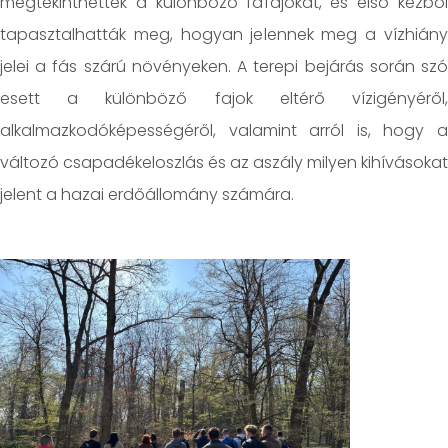
megtekinthették a különböző fafajokat, és első kézből
tapasztalhatták meg, hogyan jelennek meg a vízhiány
jelei a fás szárú növényeken. A terepi bejárás során szó
esett a különböző fajok eltérő vízigényéről,
alkalmazkodóképességéről, valamint arról is, hogy a
változó csapadékeloszlás és az aszály milyen kihívásokat
jelent a hazai erdőállomány számára.