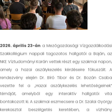
2026. április 23-án
a Mezőgazdasági Vízgazdálkodás
Szakkollégium nappali tagozatos hallgatói a Baján, az
NKE Víztudományi Karán vettek részt egy szakmai napon,
amely a hazai aszálykezelés kérdéseire fókuszált. A
rendezvény elején Dr. Bíró Tibor és Dr. Bozán Csaba
vezette fel a „Hazai aszálykezelés lehetőségeinek”
témáját, amelyből egy interaktív hallgatói vita
bontakozott ki. A szakmai eszmecsere a Dr. Szalai György
kerekasztal beszélgetés keretében, a vízhiány