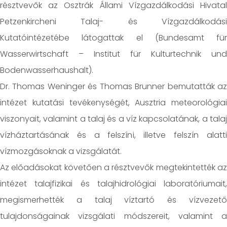
résztvevők az Osztrák Állami Vízgazdálkodási Hivatal
Petzenkircheni Talaj- és Vízgazdálkodási
Kutatóintézetébe látogattak el (Bundesamt für
Wasserwirtschaft – Institut für Kulturtechnik und
Bodenwasserhaushalt).
Dr. Thomas Weninger és Thomas Brunner bemutatták az
intézet kutatási tevékenységét, Ausztria meteorológiai
viszonyait, valamint a talaj és a víz kapcsolatának, a talaj
vízháztartásának és a felszíni, illetve felszín alatti
vízmozgásoknak a vizsgálatát.
Az előadásokat követően a résztvevők megtekintették az
intézet talajfizikai és talajhidrológiai laboratóriumait,
megismerhették a talaj víztartó és vízvezető
tulajdonságainak vizsgálati módszereit, valamint a