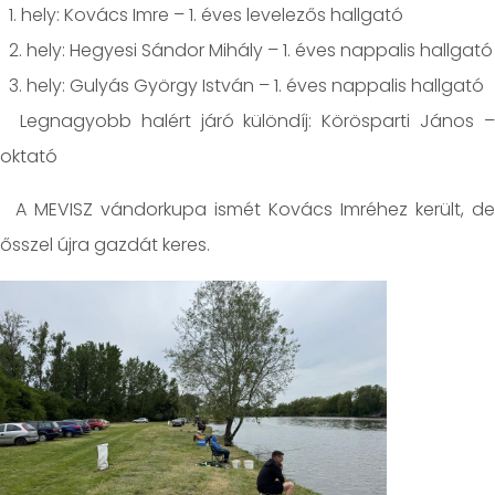
1. hely: Kovács Imre – 1. éves levelezős hallgató
2. hely: Hegyesi Sándor Mihály – 1. éves nappalis hallgató
3. hely: Gulyás György István – 1. éves nappalis hallgató
Legnagyobb halért járó különdíj: Körösparti János –
oktató
A MEVISZ vándorkupa ismét Kovács Imréhez került, de
ősszel újra gazdát keres.