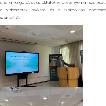
ahol a hallgatók és az oktatók kérdései nyomán szó esett
a vízkészletek jövőjéről és a szakpolitikai döntések
szerepéről.