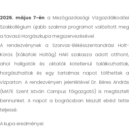
2026. május 7-én
a Mezőgazdasági Vízgazdálkodás
Szakkollégium újabb szakmai programot valósított meg
a tavaszi Horgászkupa megszervezésével.
A rendezvénynek a Szarvas-Békésszentandrási Holt-
Körös (Kákafoki Holtág) HAKI szakasza adott otthont,
ahol hallgatók és oktatók kötetlenül találkozhattak,
horgászhattak és egy tartalmas napot tölthettek a
vízparton. A rendezvényen jelenlétével Dr. Béres András
(MATE Szent István Campus főigazgató) is megtisztelt
bennünket. A napot a bográcsban készült ebéd tette
teljessé.
A kupa eredményei: