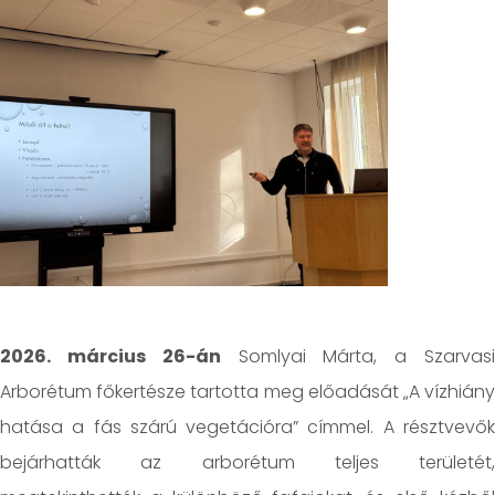
2026. március 26-án
Somlyai Márta, a Szarvas
Arborétum főkertésze tartotta meg előadását „A vízhiány
hatása a fás szárú vegetációra” címmel. A résztvevők
bejárhatták az arborétum teljes területét,