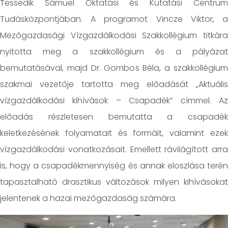
Tessedik Sámuel Oktatási és Kutatási Centrum
Tudásközpontjában. A programot Vincze Viktor, a
Mezőgazdasági Vízgazdálkodási Szakkollégium titkára
nyitotta meg a szakkollégium és a pályázat
bemutatásával, majd Dr. Gombos Béla, a szakkollégium
szakmai vezetője tartotta meg előadását „Aktuális
vízgazdálkodási kihívások – Csapadék” címmel. Az
előadás részletesen bemutatta a csapadék
keletkezésének folyamatait és formáit, valamint ezek
vízgazdálkodási vonatkozásait. Emellett rávilágított arra
is, hogy a csapadékmennyiség és annak eloszlása terén
tapasztalható drasztikus változások milyen kihívásokat
jelentenek a hazai mezőgazdaság számára.