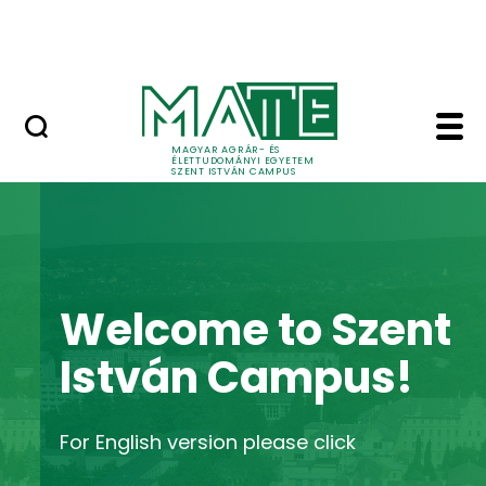
Bérelhető ingatlanok és termek
Ugrás a fő tartalomhoz
MATE Szabadegyetem
Home - Szent István
MAGYAR AGRÁR- ÉS
ÉLETTUDOMÁNYI EGYETEM
SZENT ISTVÁN CAMPUS
Welcome to Szent
István Campus!
For English version please click