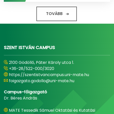
TOVÁBB
SZENT ISTVÁN CAMPUS
2100 Gödöllő, Páter Károly utca 1.
+36-28/522-000/3020
https://szentistvancampus.uni-mate.hu
foigazgato.godollo@uni-mate.hu
Campus-főigazgató
Dr. Béres András
MATE Tessedik Sámuel Oktatási és Kutatási