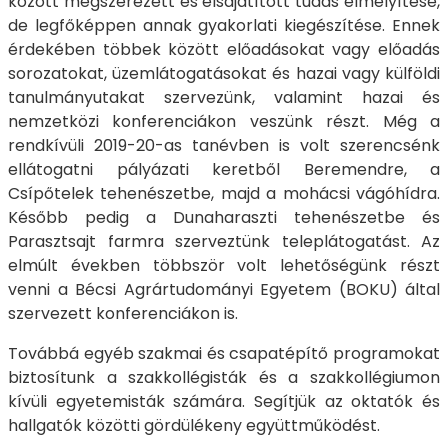
között megszerezett és elsajátított tudás elmélyítése,
de legfőképpen annak gyakorlati kiegészítése. Ennek
érdekében többek között előadásokat vagy előadás
sorozatokat, üzemlátogatásokat és hazai vagy külföldi
tanulmányutakat szervezünk, valamint hazai és
nemzetközi konferenciákon veszünk részt. Még a
rendkívüli 2019-20-as tanévben is volt szerencsénk
ellátogatni pályázati keretből Beremendre, a
Csípőtelek tehenészetbe, majd a mohácsi vágóhídra.
Később pedig a Dunaharaszti tehenészetbe és
Parasztsajt farmra szerveztünk teleplátogatást. Az
elmúlt években többször volt lehetőségünk részt
venni a Bécsi Agrártudományi Egyetem (BOKU) által
szervezett konferenciákon is.
Továbbá egyéb szakmai és csapatépítő programokat
biztosítunk a szakkollégisták és a szakkollégiumon
kívüli egyetemisták számára. Segítjük az oktatók és
hallgatók közötti gördülékeny együttműködést.