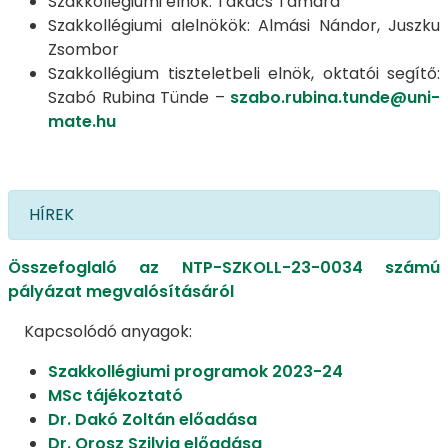
Szakkollégiumi elnök: Takács Tamara
Szakkollégiumi alelnökök: Almási Nándor, Juszku
Zsombor
Szakkollégium tiszteletbeli elnök, oktatói segítő:
Szabó Rubina Tünde –
szabo.rubina.tunde@uni-
mate.hu
HÍREK
Összefoglaló az NTP-SZKOLL-23-0034 számú
pályázat megvalósításáról
Kapcsolódó anyagok:
Szakkollégiumi programok 2023-24
MSc tájékoztató
Dr. Dakó Zoltán előadása
Dr. Orosz Szilvia előadása