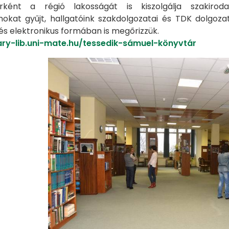
árként a régió lakosságát is kiszolgálja szakiro
kat gyűjt, hallgatóink szakdolgozatai és TDK dolgoza
s elektronikus formában is megőrizzük.
ary-lib.uni-mate.hu/tessedik-sámuel-könyvtár