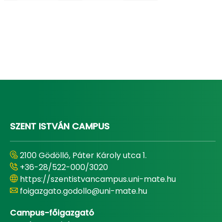
SZENT ISTVÁN CAMPUS
2100 Gödöllő, Páter Károly utca 1.
+36-28/522-000/3020
https://szentistvancampus.uni-mate.hu
foigazgato.godollo@uni-mate.hu
Campus-főigazgató