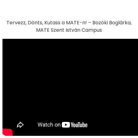
Tervezz, Dönts, Kutass a MATE-n! – Bozóki Boglárka,
MATE Szent István Campus