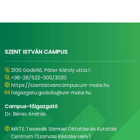
SZENT ISTVÁN CAMPUS
2100 Gödöllő, Páter Károly utca 1.
+36-28/522-000/3020
https://szentistvancampus.uni-mate.hu
foigazgato.godollo@uni-mate.hu
Campus-főigazgató
Dr. Béres András
MATE Tessedik Sámuel Oktatási és Kutatási
Centrum (Szarvasi Képzési Hely)