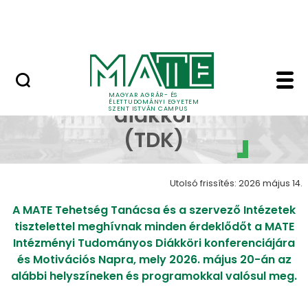
Bérelhető ingatlanok és termek
Ugrás a fő tartalomhoz
MATE Szabadegyetem
Tudományos diákkör (
Tudományos
MAGYAR AGRÁR- ÉS
ÉLETTUDOMÁNYI EGYETEM
diákkör
SZENT ISTVÁN CAMPUS
(TDK)
Utolsó frissítés: 2026 május 14.
A MATE Tehetség Tanácsa és a szervező Intézetek
tisztelettel meghívnak minden érdeklődőt a MATE
Intézményi Tudományos Diákköri konferenciájára
és Motivációs Napra, mely 2026. május 20-án az
alábbi helyszíneken és programokkal valósul meg.