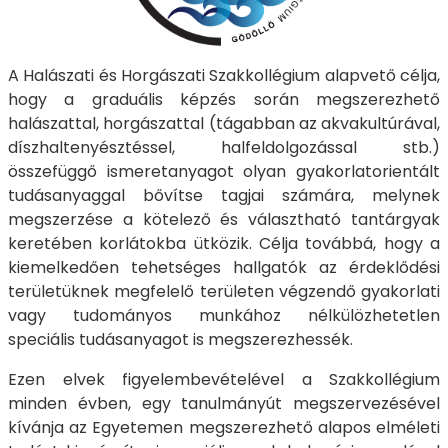
A Halászati és Horgászati Szakkollégium alapvető célja,
hogy a graduális képzés során megszerezhető
halászattal, horgászattal (tágabban az akvakultúrával,
díszhaltenyésztéssel, halfeldolgozással stb.)
összefüggő ismeretanyagot olyan gyakorlatorientált
tudásanyaggal bővítse tagjai számára, melynek
megszerzése a kötelező és választható tantárgyak
keretében korlátokba ütközik. Célja továbbá, hogy a
kiemelkedően tehetséges hallgatók az érdeklődési
területüknek megfelelő területen végzendő gyakorlati
vagy tudományos munkához nélkülözhetetlen
speciális tudásanyagot is megszerezhessék.
Ezen elvek figyelembevételével a Szakkollégium
minden évben, egy tanulmányút megszervezésével
kívánja az Egyetemen megszerezhető alapos elméleti