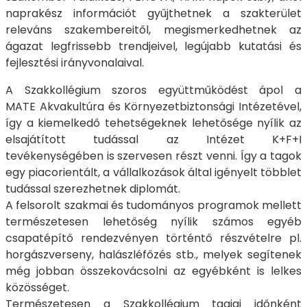
naprakész információt gyűjthetnek a szakterület
releváns szakembereitől, megismerkedhetnek az
ágazat legfrissebb trendjeivel, legújabb kutatási és
fejlesztési irányvonalaival.
A Szakkollégium szoros együttműködést ápol a
MATE Akvakultúra és Környezetbiztonsági Intézetével,
így a kiemelkedő tehetségeknek lehetősége nyílik az
elsajátított tudással az Intézet K+F+I
tevékenységében is szervesen részt venni. Így a tagok
egy piacorientált, a vállalkozások által igényelt többlet
tudással szerezhetnek diplomát.
A felsorolt szakmai és tudományos programok mellett
természetesen lehetőség nyílik számos egyéb
csapatépítő rendezvényen történtő részvételre pl.
horgászverseny, halászléfőzés stb., melyek segítenek
még jobban összekovácsolni az egyébként is lelkes
közösséget.
Természetesen a Szakkollégium tagjai időnként