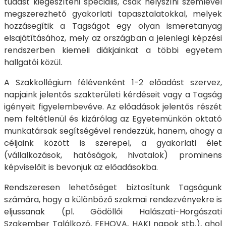
tudást kiegészíteni speciális, csak helyszíni szemlével
megszerezhető gyakorlati tapasztalatokkal, melyek
hozzásegítik a Tagságot egy olyan ismeretanyag
elsajátításához, mely az országban a jelenlegi képzési
rendszerben kiemeli diákjainkat a többi egyetem
hallgatói közül.
A Szakkollégium félévenként 1-2 előadást szervez,
napjaink jelentős szakterületi kérdéseit vagy a Tagság
igényeit figyelembevéve. Az előadások jelentős részét
nem feltétlenül és kizárólag az Egyetemünkön oktató
munkatársak segítségével rendezzük, hanem, ahogy a
céljaink között is szerepel, a gyakorlati élet
(vállalkozások, hatóságok, hivatalok) prominens
képviselőit is bevonjuk az előadásokba.
Rendszeresen lehetőséget biztosítunk Tagságunk
számára, hogy a különböző szakmai rendezvényekre is
eljussanak (pl. Gödöllői Halászati-Horgászati
Szakember Találkozó, FEHOVA, HAKI napok stb.), ahol