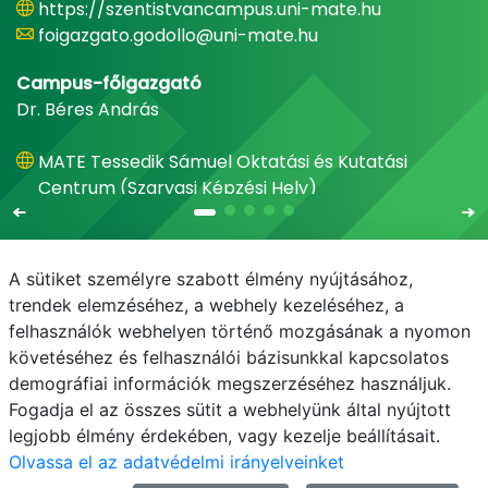
https://szentistvancampus.uni-mate.hu
foigazgato.godollo@uni-mate.hu
Campus-főigazgató
Dr. Béres András
MATE Tessedik Sámuel Oktatási és Kutatási
Centrum (Szarvasi Képzési Hely)
A sütiket személyre szabott élmény nyújtásához,
trendek elemzéséhez, a webhely kezeléséhez, a
felhasználók webhelyen történő mozgásának a nyomon
E-mail
Telefonkönyv
NEPTUN
E-learning
követéséhez és felhasználói bázisunkkal kapcsolatos
demográfiai információk megszerzéséhez használjuk.
Adatvédelem
Fogadja el az összes sütit a webhelyünk által nyújtott
legjobb élmény érdekében, vagy kezelje beállításait.
Olvassa el az adatvédelmi irányelveinket