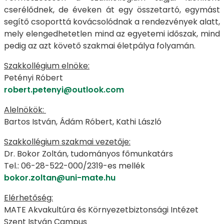
cserélődnek, de éveken át egy összetartó, egymást
segítő csoporttá kovácsolódnak a rendezvények alatt,
mely elengedhetetlen mind az egyetemi időszak, mind
pedig az azt követő szakmai életpálya folyamán.
Szakkollégium elnöke:
Petényi Róbert
robert.petenyi@outlook.com
Alelnökök:
Bartos István, Ádám Róbert, Kathi László
Szakkollégium szakmai vezetője:
Dr. Bokor Zoltán, tudományos főmunkatárs
Tel.: 06-28-522-000/2319-es mellék
bokor.zoltan@uni-mate.hu
Elérhetőség:
MATE Akvakultúra és Környezetbiztonsági Intézet
Szent István Campus