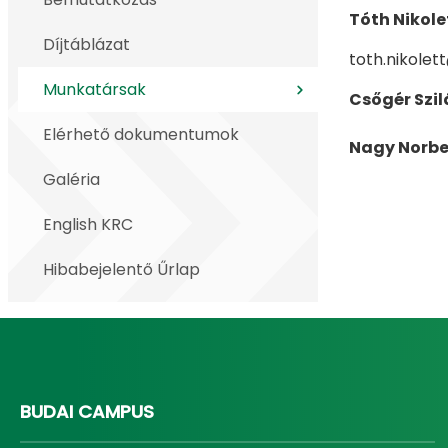
Tóth Nikole
Díjtáblázat
toth.nikole
Munkatársak
Csőgér Szil
Elérhető dokumentumok
Nagy Norber
Galéria
English KRC
Hibabejelentő Űrlap
BUDAI CAMPUS