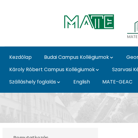
Ugrás a fő tartalomhoz
Kezdőlap
Budai Campus Kollégiumok
Geor
Károly Róbert Campus Kollégiumok
Szarvasi K
Szálláshely foglalás
English
MATE-GEAC
Munkatársak - MATE 
Bemutatkozás