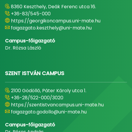
8360 Keszthely, Deák Ferenc utca 16.
+36-83/545-000
https://georgikoncampus.uni-mate.hu
foigazgato.keszthely@uni-mate.hu
Campus-főigazgató
Dr. Rózsa László
SZENT ISTVÁN CAMPUS
2100 Gödöllő, Páter Károly utca 1.
+36-28/522-000/3020
https://szentistvancampus.uni-mate.hu
foigazgato.godollo@uni-mate.hu
Campus-főigazgató
Dr. Béres András