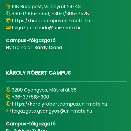
1118 Budapest, Villányi út 29-43.
+36-1/305-7354, +36-1/305-7528
https://budaicampus.uni-mate.hu
foigazgato.buda@uni-mate.hu
Campus-főigazgató
Nyitrainé dr. Sárdy Diána
KÁROLY RÓBERT CAMPUS
3200 Gyöngyös, Mátrai út 36.
+36-37/518-300
https://karolyrobertcampus.uni-mate.hu
foigazgato.gyongyos@uni-mate.hu
Campus-főigazgató
Dr. Bujdosó Zoltán