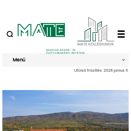
English
Ugrás a fő tartalomhoz
MATE-GEAC
Bemutatkozás - MATE
Bemutatkozás
MAGYAR AGRÁR- ÉS
ÉLETTUDOMÁNYI EGYETEM
Menü
Utolsó frissítés: 2026 június 11.