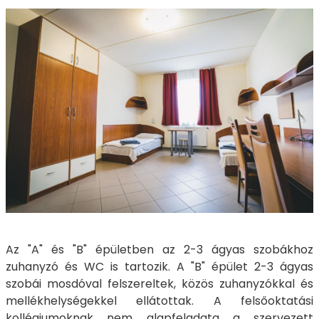
Az "A" és "B" épületben az 2-3 ágyas szobákhoz
zuhanyzó és WC is tartozik. A "B" épület 2-3 ágyas
szobái mosdóval felszereltek, közös zuhanyzókkal és
mellékhelységekkel ellátottak. A felsőoktatási
kollégiumoknak nem alapfeladata a szervezett