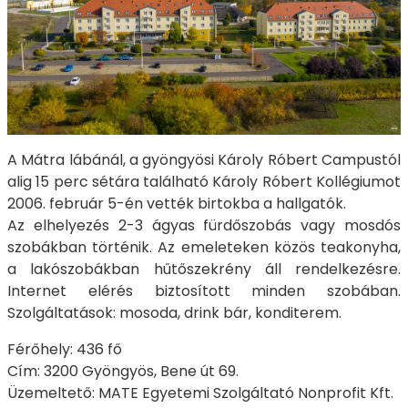
A Mátra lábánál, a gyöngyösi Károly Róbert Campustól
alig 15 perc sétára található Károly Róbert Kollégiumot
2006. február 5-én vették birtokba a hallgatók.
Az elhelyezés 2-3 ágyas fürdőszobás vagy mosdós
szobákban történik. Az emeleteken közös teakonyha,
a lakószobákban hűtőszekrény áll rendelkezésre.
Internet elérés biztosított minden szobában.
Szolgáltatások: mosoda, drink bár, konditerem.
Férőhely: 436 fő
Cím: 3200 Gyöngyös, Bene út 69.
Üzemeltető: MATE Egyetemi Szolgáltató Nonprofit Kft.