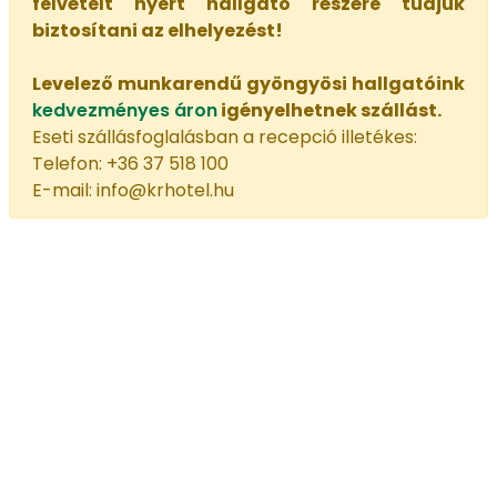
felvételt nyert hallgató részére tudjuk
biztosítani az elhelyezést!
Levelező munkarendű gyöngyösi hallgatóink
kedvezményes áron
igényelhetnek szállást.
Eseti szállásfoglalásban a recepció illetékes:
Telefon: +36 37 518 100
E-mail: info@krhotel.hu