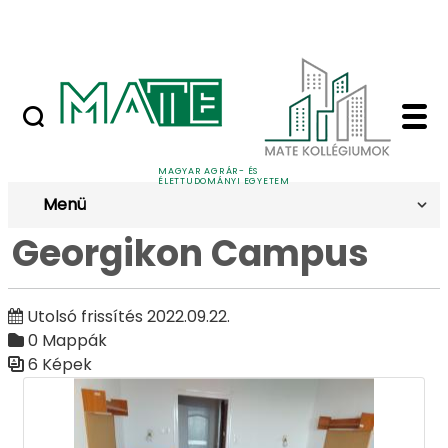
Ugrás a fő tartalomhoz
Nyilvános versenyeztetési felhívások
Georgikon Campus - G
Galéria
MAGYAR AGRÁR- ÉS
ÉLETTUDOMÁNYI EGYETEM
Menü
Georgikon Campus
Utolsó frissítés 2022.09.22.
0 Mappák
6 Képek
Médiatár