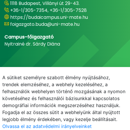
1118 Budapest, Villányi út 29-43.
+36-1/305-7354, +36-1/305-7528
https://budaicampus.uni-mate.hu
foigazgato.buda@uni-mate.hu
Campus-főigazgató
Nyitrainé dr. Sárdy Diána
A sütiket személyre szabott élmény nyújtásához,
trendek elemzéséhez, a webhely kezeléséhez, a
felhasználók webhelyen történő mozgásának a nyomon
követéséhez és felhasználói bázisunkkal kapcsolatos
demográfiai információk megszerzéséhez használjuk.
E-mail
Telefonkönyv
NEPTUN
E-learning
Fogadja el az összes sütit a webhelyünk által nyújtott
legjobb élmény érdekében, vagy kezelje beállításait.
Olvassa el az adatvédelmi irányelveinket