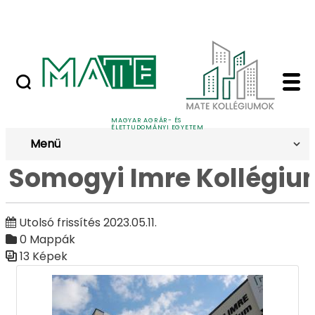
Ugrás a fő tartalomhoz
Nyilvános versenyeztetési felhívások
Somogyi Imre Kollégiu
Galéria
MAGYAR AGRÁR- ÉS
ÉLETTUDOMÁNYI EGYETEM
Menü
Somogyi Imre Kollégiu
Utolsó frissítés 2023.05.11.
0 Mappák
13 Képek
Médiatár