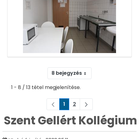
8 bejegyzés
1 - 8 / 13 tétel megjelenítése.
1
2
Oldal
Oldal
Szent Gellért Kollégium