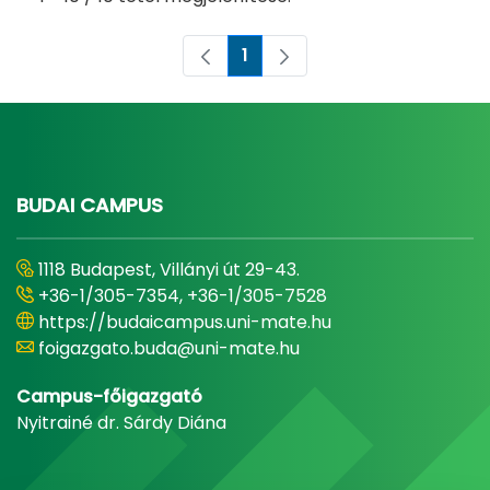
1
Oldal
BUDAI CAMPUS
1118 Budapest, Villányi út 29-43.
+36-1/305-7354, +36-1/305-7528
https://budaicampus.uni-mate.hu
foigazgato.buda@uni-mate.hu
Campus-főigazgató
Nyitrainé dr. Sárdy Diána