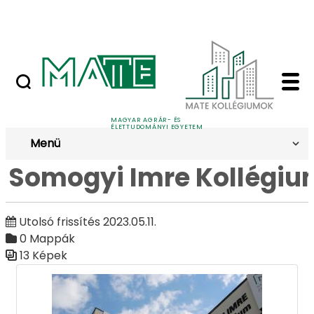
Ugrás a fő tartalomhoz
Nyilvános versenyeztetési felhívások
Somogyi Imre Kollégiu
Galéria
MAGYAR AGRÁR- ÉS
ÉLETTUDOMÁNYI EGYETEM
Menü
Somogyi Imre Kollégiu
Utolsó frissítés 2023.05.11.
0 Mappák
13 Képek
Médiatár