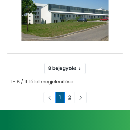
8 bejegyzés
1 - 8 / 11 tétel megjelenítése.
1
2
Oldal
Oldal