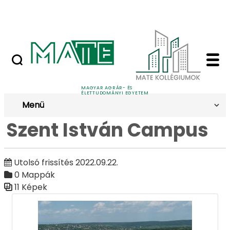
Ugrás a fő tartalomhoz
Nyilvános versenyeztetési felhívások
Szent István Campus 
Galéria
MAGYAR AGRÁR- ÉS
ÉLETTUDOMÁNYI EGYETEM
Menü
Szent István Campus
Utolsó frissítés 2022.09.22.
0 Mappák
11 Képek
Médiatár