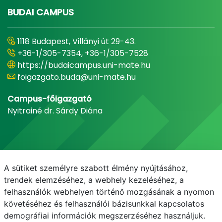
BUDAI CAMPUS
1118 Budapest, Villányi út 29-43.
+36-1/305-7354, +36-1/305-7528
https://budaicampus.uni-mate.hu
foigazgato.buda@uni-mate.hu
Campus-főigazgató
Nyitrainé dr. Sárdy Diána
A sütiket személyre szabott élmény nyújtásához,
trendek elemzéséhez, a webhely kezeléséhez, a
felhasználók webhelyen történő mozgásának a nyomon
követéséhez és felhasználói bázisunkkal kapcsolatos
demográfiai információk megszerzéséhez használjuk.
E-mail
Telefonkönyv
NEPTUN
E-learning