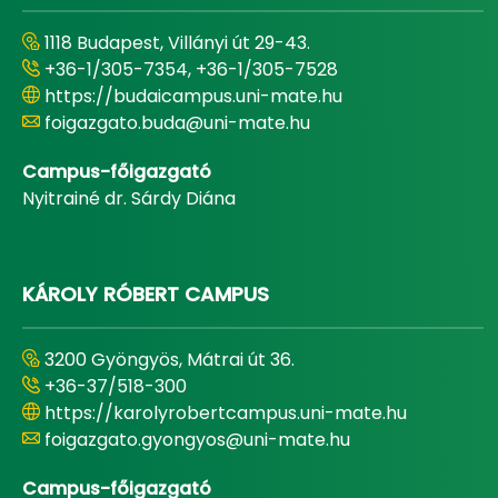
1118 Budapest, Villányi út 29-43.
+36-1/305-7354, +36-1/305-7528
https://budaicampus.uni-mate.hu
foigazgato.buda@uni-mate.hu
Campus-főigazgató
Nyitrainé dr. Sárdy Diána
KÁROLY RÓBERT CAMPUS
3200 Gyöngyös, Mátrai út 36.
+36-37/518-300
https://karolyrobertcampus.uni-mate.hu
foigazgato.gyongyos@uni-mate.hu
Campus-főigazgató