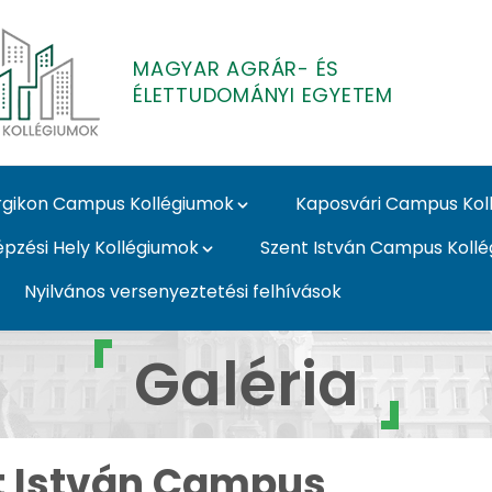
MAGYAR AGRÁR- ÉS
ÉLETTUDOMÁNYI EGYETEM
gikon Campus Kollégiumok
Kaposvári Campus Kol
épzési Hely Kollégiumok
Szent István Campus Koll
Nyilvános versenyeztetési felhívások
- Galéria - MATE Koll
Galéria
t István Campus