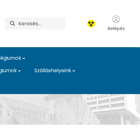
Belépés
légiumok
égiumok
Szálláshelyeink
égiumok