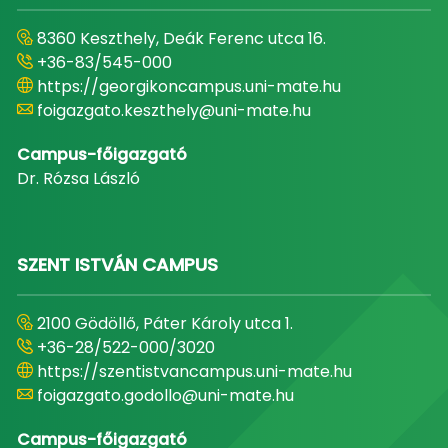
8360 Keszthely, Deák Ferenc utca 16.
+36-83/545-000
https://georgikoncampus.uni-mate.hu
foigazgato.keszthely@uni-mate.hu
Campus-főigazgató
Dr. Rózsa László
SZENT ISTVÁN CAMPUS
2100 Gödöllő, Páter Károly utca 1.
+36-28/522-000/3020
https://szentistvancampus.uni-mate.hu
foigazgato.godollo@uni-mate.hu
Campus-főigazgató