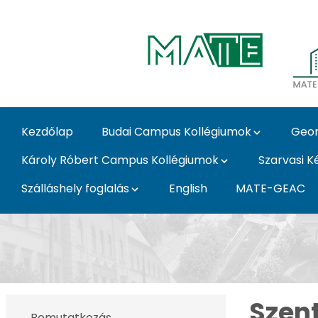
Ugrás a fő tartalomhoz
Kezdőlap
Budai Campus Kollégiumok
Geor
Károly Róbert Campus Kollégiumok
Szarvasi K
Szálláshely foglalás
English
MATE-GEAC
Szent István Campus 
Szen
Bemutatkozás